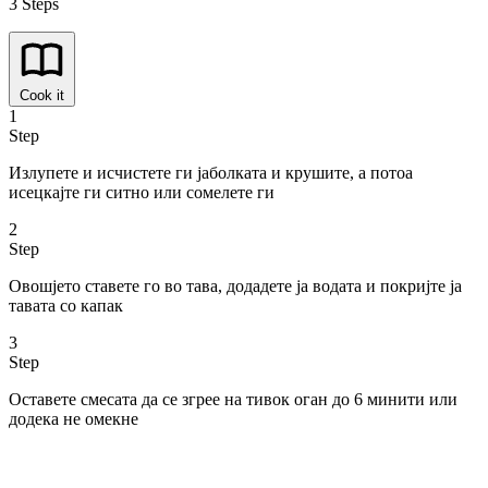
3 Steps
Cook it
1
Step
Излупете и исчистете ги јаболката и крушите, а потоа
исецкајте ги ситно или сомелете ги
2
Step
Овошјето ставете го во тава, додадете ја водата и покријте ја
тавата со капак
3
Step
Оставете смесата да се згрее на тивок оган до 6 минити или
додека не омекне