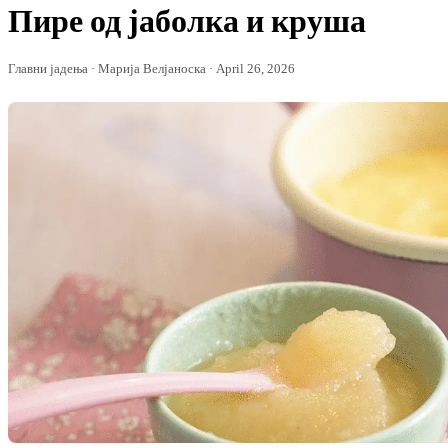
Пире од јаболка и круша
Главни јадења · Марија Велјаноска · April 26, 2026