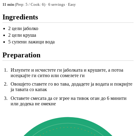
11 min
(Prep: 5 / Cook: 6) · 6 servings · Easy
Ingredients
2 цели јаболко
2 цели круша
5 супени лажици вода
Preparation
Излупете и исчистете ги јаболката и крушите, а потоа
исецкајте ги ситно или сомелете ги
Овошјето ставете го во тава, додадете ја водата и покријте
ја тавата со капак
Оставете смесата да се згрее на тивок оган до 6 минити
или додека не омекне