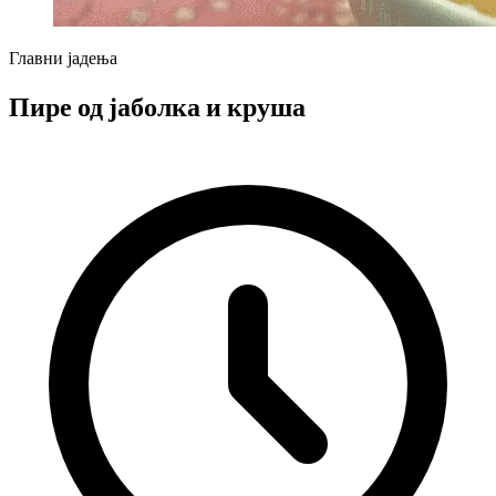
Главни јадења
Пире од јаболка и круша