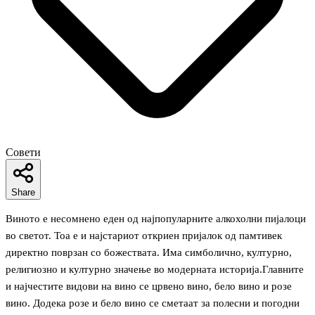
Совети
Share
Виното е несомнено еден од најпопуларните алкохолни пијалоци
во светот. Тоа е и најстариот откриен пријалок од памтивек
директно поврзан со божествата. Има симболично, културно,
религиозно и културно значење во модерната историја.Главните
и најчестите видови на вино се црвено вино, бело вино и розе
вино. Додека розе и бело вино се сметаат за полесни и погодни