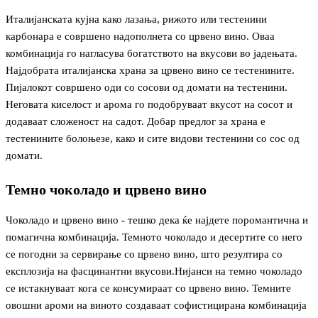
Италијанската кујна како лазања, рижото или тестенини
карбонара е совршено надополнета со црвено вино. Оваа
комбинација го нагласува богатството на вкусови во јадењата.
Најдобрата италијанска храна за црвено вино се тестенините.
Пијалокот совршено оди со сосови од домати на тестенини.
Неговата киселост и арома го подобруваат вкусот на сосот и
додаваат сложеност на садот. Добар предлог за храна е
тестенините болоњезе, како и сите видови тестенини со сос од
домати.
Темно чоколадо и црвено вино
Чоколадо и црвено вино - тешко дека ќе најдете поромантична и
помагична комбинација. Темното чоколадо и десертите со него
се погодни за сервирање со црвено вино, што резултира со
експлозија на фасцинантни вкусови.Нијанси на темно чоколадо
се истакнуваат кога се консумираат со црвено вино. Темните
овошни ароми на виното создаваат софистицирана комбинација