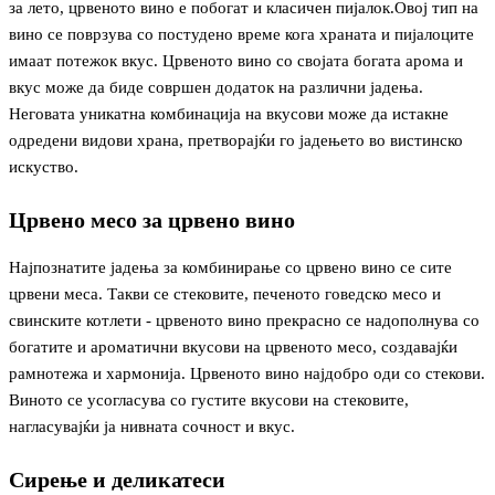
за лето, црвеното вино е побогат и класичен пијалок.Овој тип на
вино се поврзува со постудено време кога храната и пијалоците
имаат потежок вкус. Црвеното вино со својата богата арома и
вкус може да биде совршен додаток на различни јадења.
Неговата уникатна комбинација на вкусови може да истакне
одредени видови храна, претворајќи го јадењето во вистинско
искуство.
Црвено месо за црвено вино
Најпознатите јадења за комбинирање со црвено вино се сите
црвени меса. Такви се стековите, печеното говедско месо и
свинските котлети - црвеното вино прекрасно се надополнува со
богатите и ароматични вкусови на црвеното месо, создавајќи
рамнотежа и хармонија. Црвеното вино најдобро оди со стекови.
Виното се усогласува со густите вкусови на стековите,
нагласувајќи ја нивната сочност и вкус.
Сирење и деликатеси