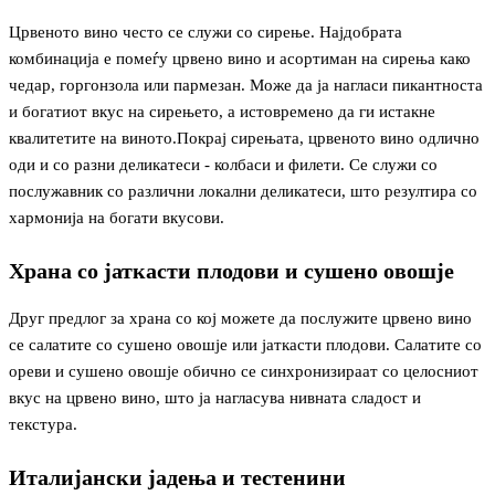
Црвеното вино често се служи со сирење. Најдобрата
комбинација е помеѓу црвено вино и асортиман на сирења како
чедар, горгонзола или пармезан. Може да ја нагласи пикантноста
и богатиот вкус на сирењето, а истовремено да ги истакне
квалитетите на виното.Покрај сирењата, црвеното вино одлично
оди и со разни деликатеси - колбаси и филети. Се служи со
послужавник со различни локални деликатеси, што резултира со
хармонија на богати вкусови.
Храна со јаткасти плодови и сушено овошје
Друг предлог за храна со кој можете да послужите црвено вино
се салатите со сушено овошје или јаткасти плодови. Салатите со
ореви и сушено овошје обично се синхронизираат со целосниот
вкус на црвено вино, што ја нагласува нивната сладост и
текстура.
Италијански јадења и тестенини