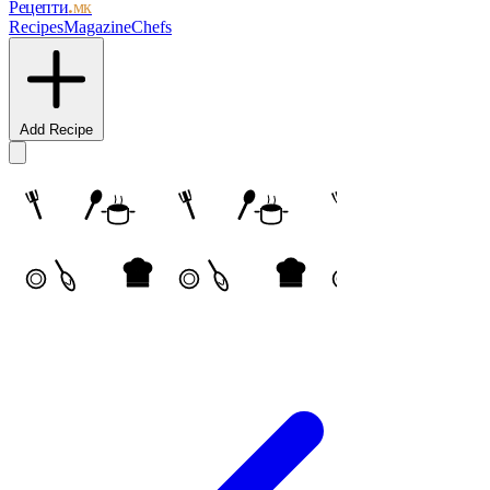
Рецепти
.мк
Recipes
Magazine
Chefs
Add Recipe