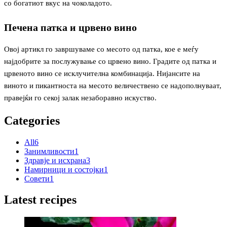
со богатиот вкус на чоколадото.
Печена патка и црвено вино
Овој артикл го завршуваме со месото од патка, кое е меѓу
најдобрите за послужување со црвено вино. Градите од патка и
црвеното вино се исклучителна комбинација. Нијансите на
виното и пикантноста на месото величествено се надополнуваат,
правејќи го секој залак незаборавно искуство.
Categories
All
6
Занимливости
1
Здравје и исхрана
3
Намирници и состојки
1
Совети
1
Latest recipes