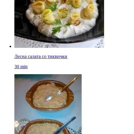
Лесна салата со тиквички
30 min