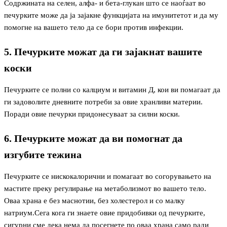
Содржината на селен, алфа- и бета-глукан што се наоѓаат во
печурките може да ја зајакне функцијата на имунитетот и да му
помогне на вашето тело да се бори против инфекции.
5. Печурките можат да ги зајакнат вашите
коски
Печурките се полни со калциум и витамин Д, кои ви помагаат да
ги задоволите дневните потреби за овие хранливи материи.
Поради овие печурки придонесуваат за силни коски.
6. Печурките можат да ви помогнат да
изгубите тежина
Печурките се нискокалорични и помагаат во согорувањето на
мастите преку регулирање на метаболизмот во вашето тело.
Оваа храна е без маснотии, без холестерол и со малку
натриум.Сега кога ги знаете овие придобивки од печурките,
сигурни сме дека нема да посегнете по оваа храна само ради