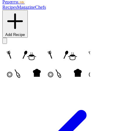
Рецепти
.мк
Recipes
Magazine
Chefs
Add Recipe