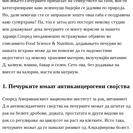
мислењето.Печурките припаѓаат на семејството на габи, кои ги
категоризираме како зеленчуци бидејќи се јадливи по природа.
Но, дали некогаш сте се запрашале зошто оваа габа е поздравена
како суперхрана? Па, тоа е затоа што постојат неколку студии
кои докажуваат дека печурките се многу корисни за нашето
здравје.Според неодамнешно истражување објавено во
списанието Food Science & Nutrition, додавањето печурки во
нашата исхрана може да ни помогне да го надоместиме
недостигот од неколку хранливи материи, вклучувајќи витамин
Д, калиум, влакна, бакар и селен. Сето ова, без додавање на
внесот на калории, масти или натриум.
1. Печурките имаат антиканцерогени својства
Според Американскиот национален институт за рак, витаминот
Д и антиоксидантните својства на печурките можат да штитат од
рак на белите дробови, дојката, простатата и други видови на
рак со регулирање на циклусот на раст на клетките. Исто така,
печурките можат да го намалат ризикот од Алцхајмерова болест.