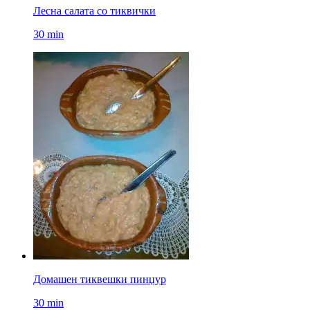
Лесна салата со тиквички
30 min
Домашен тиквешки пинџур
30 min