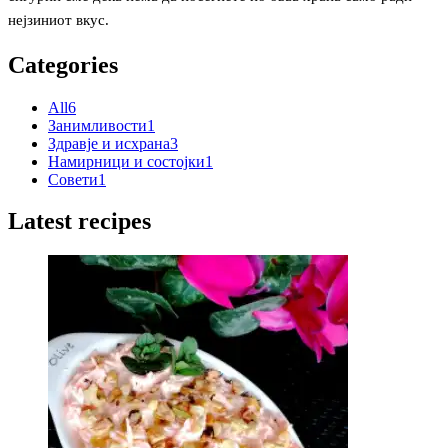
нејзиниот вкус.
Categories
All
6
Занимливости
1
Здравје и исхрана
3
Намирници и состојки
1
Совети
1
Latest recipes