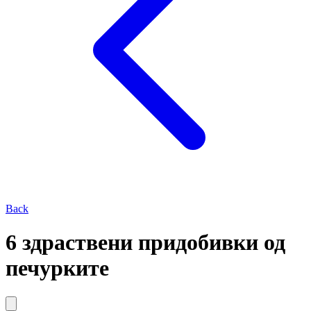
Back
6 здраствени придобивки од
печурките