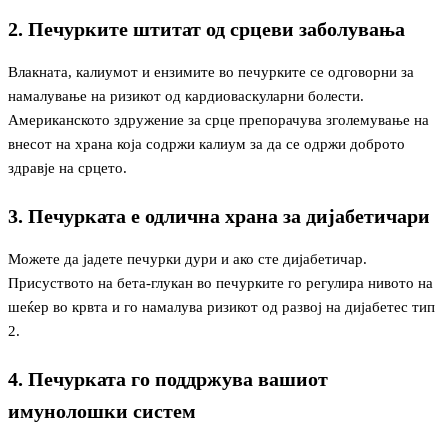
2. Печурките штитат од срцеви заболувања
Влакната, калиумот и ензимите во печурките се одговорни за
намалување на ризикот од кардиоваскуларни болести.
Американското здружение за срце препорачува зголемување на
внесот на храна која содржи калиум за да се одржи доброто
здравје на срцето.
3. Печурката е одлична храна за дијабетичари
Можете да јадете печурки дури и ако сте дијабетичар.
Присуството на бета-глукан во печурките го регулира нивото на
шеќер во крвта и го намалува ризикот од развој на дијабетес тип
2.
4. Печурката го поддржува вашиот
имунолошки систем