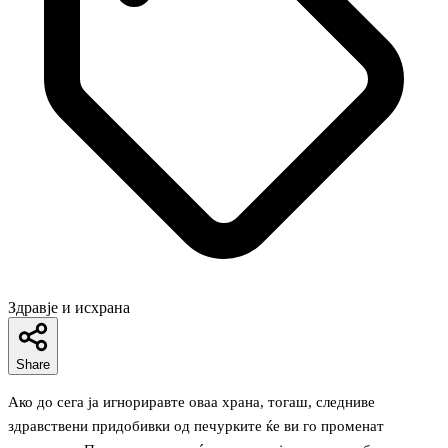
Здравје и исхрана
Share
Ако до сега ја игнориравте оваа храна, тогаш, следниве
здравствени придобивки од печурките ќе ви го променат