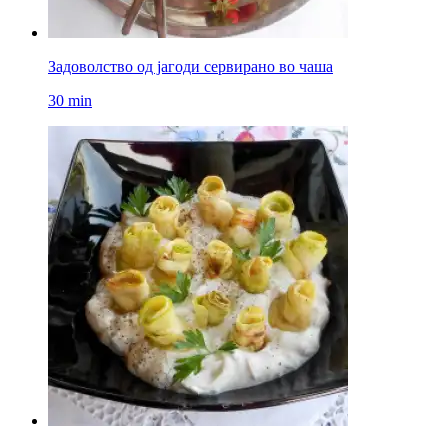
Задоволство од јагоди сервирано во чаша
30 min