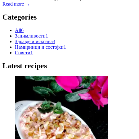
Read more →
Categories
All
6
Занимливости
1
Здравје и исхрана
3
Намирници и состојки
1
Совети
1
Latest recipes