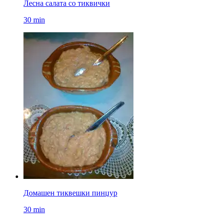
Лесна салата со тиквички
30 min
Домашен тиквешки пинџур
30 min