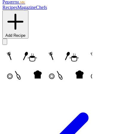
Рецепти
.мк
Recipes
Magazine
Chefs
Add Recipe