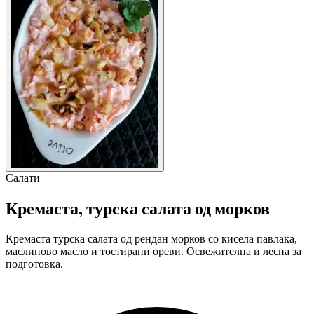
Салати
Кремаста, турска салата од морков
Кремаста турска салата од рендан морков со кисела павлака,
маслиново масло и тостирани ореви. Освежителна и лесна за
подготовка.