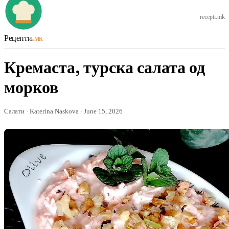
recepti.mk
Рецепти
.мк
Кремаста, турска салата од
морков
Салати · Katerina Naskova · June 15, 2026