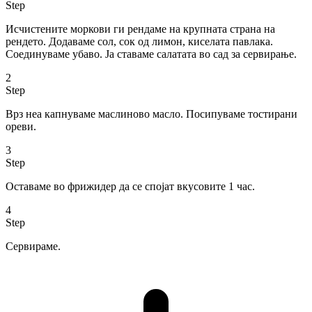
Step
Исчистените моркови ги рендаме на крупната страна на
рендето. Додаваме сол, сок од лимон, киселата павлака.
Соединуваме убаво. Ја ставаме салатата во сад за сервирање.
2
Step
Врз неа капнуваме маслиново масло. Посипуваме тостирани
ореви.
3
Step
Оставаме во фрижидер да се спојат вкусовите 1 час.
4
Step
Сервираме.