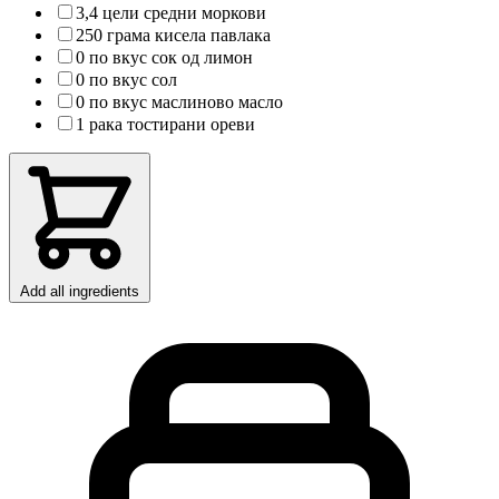
3,4 цели средни моркови
250 грама кисела павлака
0 по вкус сок од лимон
0 по вкус сол
0 по вкус маслиново масло
1 рака тостирани ореви
Add all ingredients