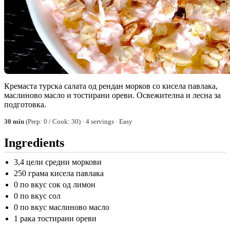
Кремаста турска салата од рендан морков со кисела павлака,
маслиново масло и тостирани ореви. Освежителна и лесна за
подготовка.
30 min
(Prep: 0 / Cook: 30) · 4 servings · Easy
Ingredients
3,4 цели средни моркови
250 грама кисела павлака
0 по вкус сок од лимон
0 по вкус сол
0 по вкус маслиново масло
1 рака тостирани ореви