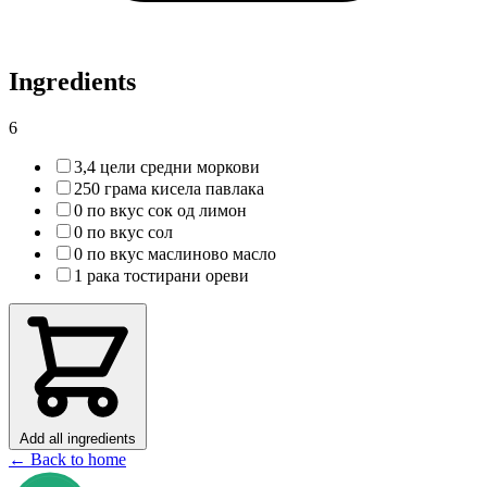
Ingredients
6
3,4 цели средни моркови
250 грама кисела павлака
0 по вкус сок од лимон
0 по вкус сол
0 по вкус маслиново масло
1 рака тостирани ореви
Add all ingredients
← Back to home