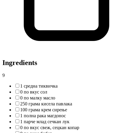
Ingredients
9
1 средна тиквичка
0 по вкус сол
0 по малку масло
250 грама кисела павлака
100 грама крем сирење
1 полна рака магдонос
1 парче млад сечкан лук
0 по вкус свеж, сецкан копар