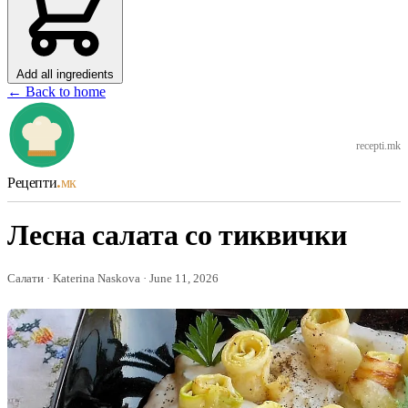
Add all ingredients
← Back to home
recepti.mk
Рецепти
.мк
Лесна салата со тиквички
Салати · Katerina Naskova · June 11, 2026