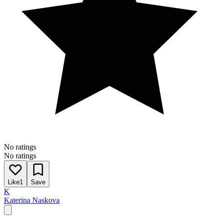
No ratings
No ratings
Like
1
Save
K
Katerina Naskova