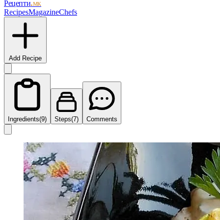
Рецепти
.мк
Recipes
Magazine
Chefs
Add Recipe
Ingredients
(9)
Steps
(7)
Comments