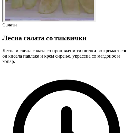
Салати
Лесна салата со тиквички
Лесна и свежа салата со пропржени тиквички во кремаст сос
од кисела павлака и крем сирење, украсена со магдонос и
копар.