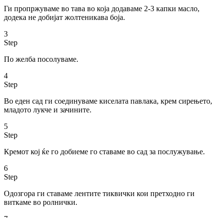
Ги пропржуваме во тава во која додаваме 2-3 капки масло,
додека не добијат жолтеникава боја.
3
Step
По желба посолуваме.
4
Step
Во еден сад ги соединуваме киселата павлака, крем сирењето,
младото лукче и зачините.
5
Step
Кремот кој ќе го добиеме го ставаме во сад за послужување.
6
Step
Одозгора ги ставаме лентите тиквички кои претходно ги
виткаме во ролнички.