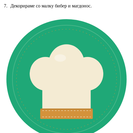
Декорираме со малку бибер и магдонос.