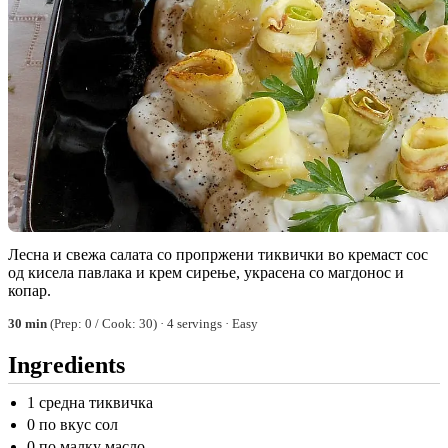
Лесна и свежа салата со пропржени тиквички во кремаст сос
од кисела павлака и крем сирење, украсена со магдонос и
копар.
30 min
(Prep: 0 / Cook: 30) · 4 servings · Easy
Ingredients
1 средна тиквичка
0 по вкус сол
0 по малку масло