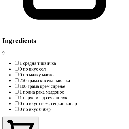
Ingredients
9
1 средна тиквичка
0 по вкус сол
0 по малку масло
250 грама кисела павлака
100 грама крем сирење
1 полна рака магдонос
1 парче млад сечкан лук
0 по вкус свеж, сецкан копар
0 по вкус бибер