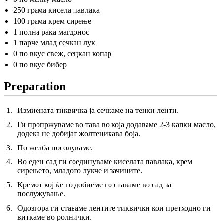
250 грама кисела павлака
100 грама крем сирење
1 полна рака магдонос
1 парче млад сечкан лук
0 по вкус свеж, сецкан копар
0 по вкус бибер
Preparation
Измиената тиквичка ја сечкаме на тенки ленти.
Ги пропржуваме во тава во која додаваме 2-3 капки масло,
додека не добијат жолтеникава боја.
По желба посолуваме.
Во еден сад ги соединуваме киселата павлака, крем
сирењето, младото лукче и зачините.
Кремот кој ќе го добиеме го ставаме во сад за
послужување.
Одозгора ги ставаме лентите тиквички кои претходно ги
виткаме во ролнички.