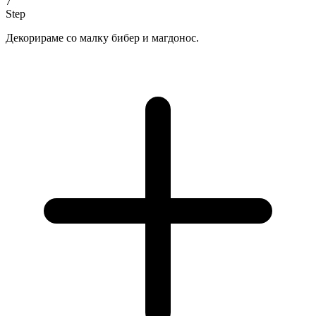
7
Step
Декорираме со малку бибер и магдонос.