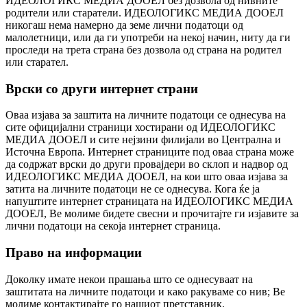
ИДЕОЛОГИКС МЕДИА ДООЕЛ без дозвола од нивните
родители или старатели. ИДЕОЛОГИКС МЕДИА ДООЕЛ
никогаш нема намерно да земе лични податоци од
малолетници, или да ги употреби на некој начин, ниту да ги
проследи на трета страна без дозвола од страна на родител
или старател.
Врски со други интернет страни
Оваа изјава за заштита на личните податоци се однесува на
сите официјални страници хостирани од ИДЕОЛОГИКС
МЕДИА ДООЕЛ и сите нејзини филијали во Централна и
Источна Европа. Интернет страниците под оваа страна може
да содржат врски до други провајдери во склоп и надвор од
ИДЕОЛОГИКС МЕДИА ДООЕЛ, на кои што оваа изјава за
затита на личните податоци не се однесува. Кога ќе ја
напуштите интернет страницата на ИДЕОЛОГИКС МЕДИА
ДООЕЛ, Ве молиме бидете свесни и прочитајте ги изјавите за
лични податоци на секоја интернет страница.
Право на информации
Доколку имате некои прашања што се однесуваат на
заштитата на личните податоци и како ракуваме со нив; Ве
молиме контактирајте го нашиот претставник.