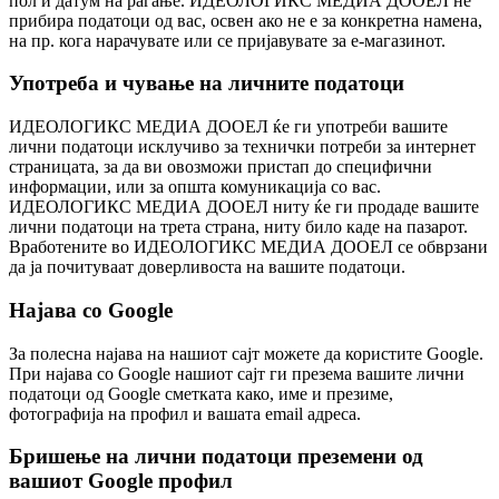
пол и датум на раѓање. ИДЕОЛОГИКС МЕДИА ДООЕЛ не
прибира податоци од вас, освен ако не е за конкретна намена,
на пр. кога нарачувате или се пријавувате за е-магазинот.
Употреба и чување на личните податоци
ИДЕОЛОГИКС МЕДИА ДООЕЛ ќе ги употреби вашите
лични податоци исклучиво за технички потреби за интернет
страницата, за да ви овозможи пристап до специфични
информации, или за општа комуникација со вас.
ИДЕОЛОГИКС МЕДИА ДООЕЛ ниту ќе ги продаде вашите
лични податоци на трета страна, ниту било каде на пазарот.
Вработените во ИДЕОЛОГИКС МЕДИА ДООЕЛ се обврзани
да ја почитуваат доверливоста на вашите податоци.
Најава со Google
За полесна најава на нашиот сајт можете да користите Google.
При најава со Google нашиот сајт ги презема вашите лични
податоци од Google сметката како, име и презиме,
фотографија на профил и вашата email адреса.
Бришење на лични податоци преземени од
вашиот Google профил