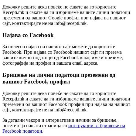
Доколку решите дека повеќе не сакате да го користите
Recepti.mk и сакате да ги избришеме вашите лични податоци
преземени од вашиот Google профил при најава на нашиот
сајт, контактирајте не на
info@recepti.mk
.
Најава со Facebook
За полесна најава на нашиот сајт можете да користите
Facebook. При најава со Facebook нашиот сајт ги презема
вашите лични податоци од Facebook како, име и презиме,
фотографија на профил и вашата email адреса.
Бришење на лични податоци преземени од
вашиот Facebook профил
Доколку решите дека повеќе не сакате да го користите
Recepti.mk и сакате да ги избришеме вашите лични податоци
преземени од вашиот Facebook профил при најава на нашиот
сајт, контактирајте не на
info@recepti.mk
.
За детални чекори и алтернативни начини за бришење,
посетете ја нашата страница со
инструкции за бришење на
Facebook податоци
.