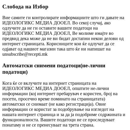
Слобода на Избор
Вие самите ги контролирате информациите што ги давате на
ИДЕОЛОГИКС МЕДИА ДООЕЛ. Во секој случај, ако
одлучите да не ги оставите вашите податоци на
ИДЕОЛОГИКС МЕДИА ДООЕЛ, Ве молиме имајте во
предвид дека може да не ви бидат достапни некои делови од
интернет страницата. Корисниците кои ќе одлучат да се
одјават од нашиот магазин така што ќе ни напишат на
unsubscribe@recepti.mk
Автоматски снимени податоци(не-лични
податоци)
Кога ќе се вклучите на интернет страницата на
ИДЕОЛОГИКС МЕДИА ДООЕЛ, општите не-лични
информации (кој интернет пребарувач е користен, број на
посети, просечно време поминато на страницатата)
автоматски се снимаат (не како регистрација). Овие
информации се користат за подобрување на изгледот на
нашата интернет страница и за да ја подобриме содржината и
функционалноста. Вашите податоци не се проследуваат
понатаму и не се пренесуваат на трета страна.