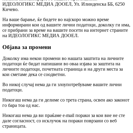
ИДЕОЛОГИКС МЕДИА ДООЕЛ, Ул. Илинденска ББ, 6250
Кичево.
На ваше барање, ќе бидете во најскоро можно време
информирани кои од вашите лични податоци, доколку ги има,
се прибрани за време на вашите посети на интернет страните
на ИДЕОЛОГИКС МЕДИА ДООЕЛ.
Објава за промени
Доколку има некои промени во нашата заштита на личните
податоци ќе бидат напишани во оваа изјава за заштита на
личните податоци, почетната страница и на други места за
кои сметаме дека се соодветни.
Во никој случај нема да ги злоупотребуваме вашите лични
податоци.
Никогаш нема да ги делиме со трета страна, освен ако законот
го бара тоа од нас.
Никогаш нема да ви праќаме e-mail пораки за кои вие не сте
дале согласност, со исклучок на пораки поврзани со веб
страницата.