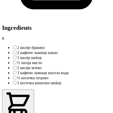
Ingredients
8
2 шолји брашно
2 кафени лажици какао
1 шолја шеќер
½ шолја масло
2 шолји млеко
3 кафени лажици кисела вода
½ кесичка пециво
1 кесичка ванилин шеќер