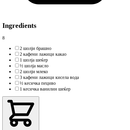
Ingredients
8
2 шолји брашно
2 кафени лажици какао
1 шолја шеќер
½ шолја масло
2 шолји млеко
3 кафени лажици кисела вода
½ кесичка пециво
1 кесичка ванилин шеќер