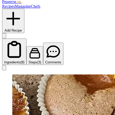
Рецепти
.мк
Recipes
Magazine
Chefs
Add Recipe
Ingredients
(8)
Steps
(3)
Comments