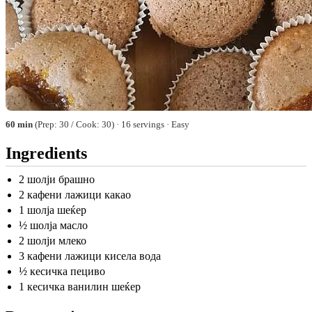
60 min
(Prep: 30 / Cook: 30) · 16 servings · Easy
Ingredients
2 шолји брашно
2 кафени лажици какао
1 шолја шеќер
½ шолја масло
2 шолји млеко
3 кафени лажици кисела вода
½ кесичка пециво
1 кесичка ванилин шеќер