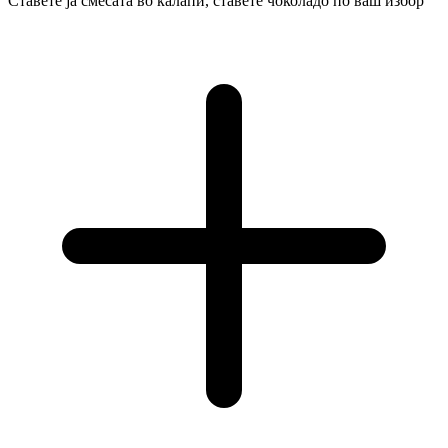
Ставете ја смесата во калапи, ставете чоколадо по ваш избор