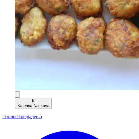
K
Katerina Naskova
Топли Предјадења