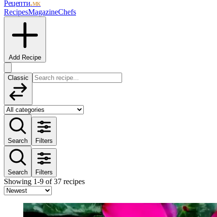
Рецепти
.мк
Recipes
Magazine
Chefs
Add Recipe
Classic
Search
Filters
Search
Filters
Showing 1-9 of 37 recipes