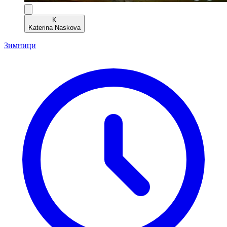
K
Katerina Naskova
Зимници