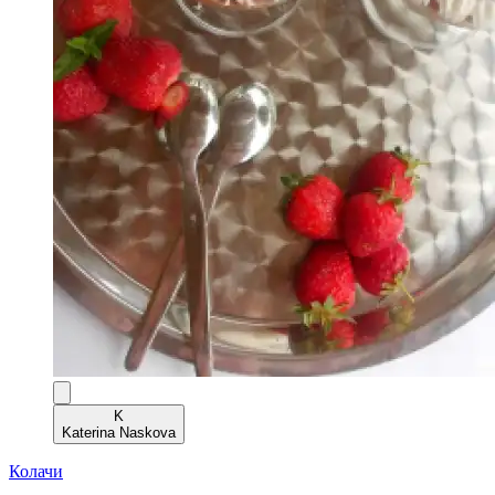
K
Katerina Naskova
Колачи