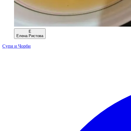
Е
Елена Ристова
Супи и Чорби