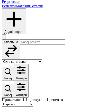
Рецепти
.мк
Рецепти
Магазин
Готвачи
Додај рецепт
Класично
Барај
Филтри
Барај
Филтри
Прикажани 1-1 од вкупно 1 рецепти