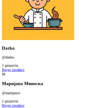
Darko
@darko
1 рецепти
Види профил
М
Маријана Миноска
@marijance
1 рецепти
Види профил