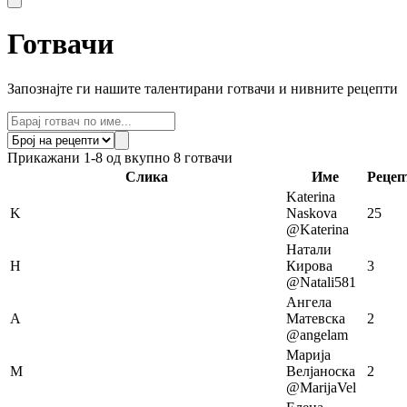
Готвачи
Запознајте ги нашите талентирани готвачи и нивните рецепти
Прикажани 1-8 од вкупно 8 готвачи
Слика
Име
Рецеп
Katerina
K
Naskova
25
@Katerina
Натали
Н
Кирова
3
@Natali581
Ангела
А
Матевска
2
@angelam
Марија
М
Велјаноска
2
@MarijaVel