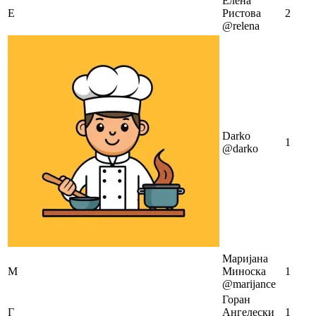
Елена
Е
Ристова
2
@relena
Darko
1
@darko
Маријана
М
Миноска
1
@marijance
Горан
Г
Ангелески
1