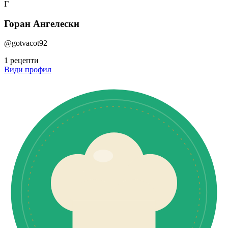
Г
Горан Ангелески
@gotvacot92
1 рецепти
Види профил