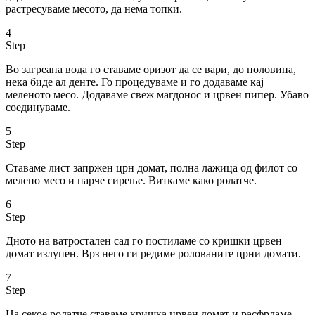
растресуваме месото, да нема топки.
4
Step
Во загреана вода го ставаме оризот да се вари, до половина,
нека биде ал денте. Го процедуваме и го додаваме кај
меленото месо. Додаваме свеж магдонос и црвен пипер. Убаво
соединуваме.
5
Step
Ставаме лист запржен црн домат, полна лажица од филот со
мелено месо и парче сирење. Виткаме како ролатче.
6
Step
Дното на ватростален сад го постиламе со кришки црвен
домат излупен. Врз него ги редиме ролованите црни домати.
7
Step
На секое ролатче ставаме кришка црвен домат и расфрламе