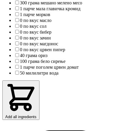
300 грама мешано мелено месо
1 парче мала главичка кромид
1 парче морков
0 по вкус масло
0 по вкус сол
0 по вкус бибер
0 по вкус зачин
0 по вкус магдонос
0 по вкус црвен пипер
40 грама ориз
100 грама бело сирење
1 парче поголем црвен домат
50 милилитри вода
Add all ingredients