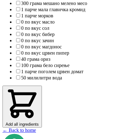
300 грама мешано мелено месо
1 парче мала главичка кромид
1 парче морков
0 по вкус масло
0 по вкус сол
0 по вкус бибер
0 по вкус зачин
0 по вкус магдонос
0 по вкус црвен пипер
40 грама ориз
100 грама бело сирење
1 парче поголем црвен домат
50 милилитри вода
Add all ingredients
← Back to home