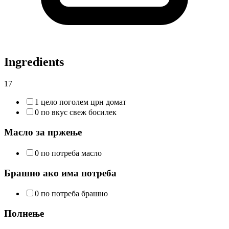
Ingredients
17
1 цело поголем црн домат
0 по вкус свеж босилек
Масло за пржење
0 по потреба масло
Брашно ако има потреба
0 по потреба брашно
Полнење