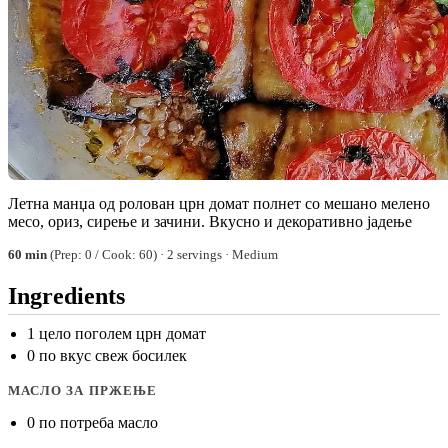
Летна манџа од ролован црн домат полнет со мешано мелено
месо, ориз, сирење и зачини. Вкусно и декоративно јадење
60 min
(Prep: 0 / Cook: 60) · 2 servings · Medium
Ingredients
1 цело поголем црн домат
0 по вкус свеж босилек
МАСЛО ЗА ПРЖЕЊЕ
0 по потреба масло