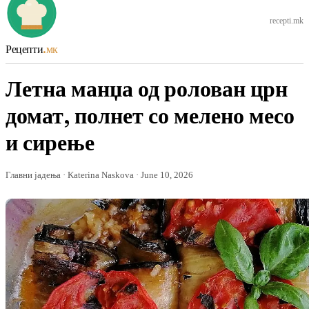
recepti.mk
Рецепти
.мк
Летна манџа од ролован црн
домат, полнет со мелено месо
и сирење
Главни јадења · Katerina Naskova · June 10, 2026