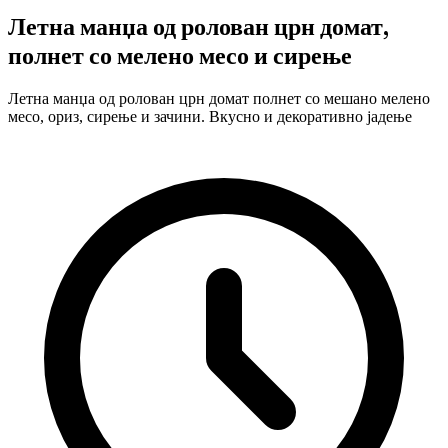
Летна манџа од ролован црн домат,
полнет со мелено месо и сирење
Летна манџа од ролован црн домат полнет со мешано мелено
месо, ориз, сирење и зачини. Вкусно и декоративно јадење