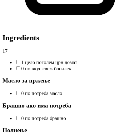
Ingredients
17
1 цело поголем црн домат
0 по вкус свеж босилек
Масло за пржење
0 по потреба масло
Брашно ако има потреба
0 по потреба брашно
Полнење