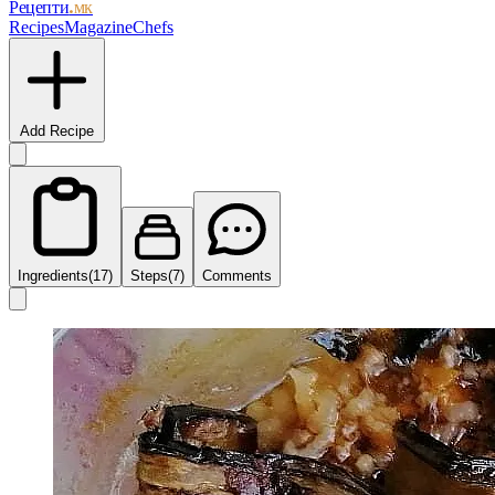
Рецепти
.мк
Recipes
Magazine
Chefs
Add Recipe
Ingredients
(17)
Steps
(7)
Comments