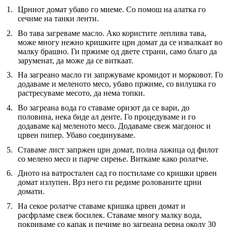
Црниот домат убаво го миеме. Со помош на алатка го
сечиме на танки ленти.
Во тава загреваме масло. Ако користите леплива тава,
може многу нежно кришките црн домат да се извалкаат во
малку брашно. Ги пржиме од двете страни, само благо да
заруменат, да може да се виткаат.
На загреано масло ги запржуваме кромидот и морковот. Го
додаваме и меленото месо, убаво пржиме, со вилушка го
растресуваме месото, да нема топки.
Во загреана вода го ставаме оризот да се вари, до
половина, нека биде ал денте. Го процедуваме и го
додаваме кај меленото месо. Додаваме свеж магдонос и
црвен пипер. Убаво соединуваме.
Ставаме лист запржен црн домат, полна лажица од филот
со мелено месо и парче сирење. Виткаме како ролатче.
Дното на ватростален сад го постиламе со кришки црвен
домат излупен. Врз него ги редиме ролованите црни
домати.
На секое ролатче ставаме кришка црвен домат и
расфрламе свеж босилек. Ставаме многу малку вода,
покриваме со капак и печиме во загреана рерна околу 30