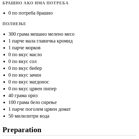
БРАШНО АКО ИМА ПОТРЕБА
0 по потреба брашно
ПОЛНЕЊЕ
300 грама мешано мелено месо
1 парче мала главичка кромид
1 парче морков
0 по вкус масло
0 по вкус сол
0 по вкус бибер
0 по вкус зачин
0 по вкус магдонос
0 по вкус црвен пипер
40 грама ориз
100 грама бело сирење
1 парче поголем црвен домат
50 милилитри вода
Preparation