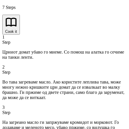
7 Steps
Cook it
1
Step
Црниот домат убаво го миеме. Со помош на алатка го сечиме
на танки ленти.
2
Step
Во тава загреваме масло. Ако користите леплива тава, може
многу нежно кришките црн домат да се извалкаат во малку
брашно. Ги пржиме од двете страни, само благо да заруменат,
да може да се виткаат.
3
Step
На загреано масло ги запржуваме кромидот и морковот. Го
додаваме и меленото месо, убаво пржиме, со вилушка го