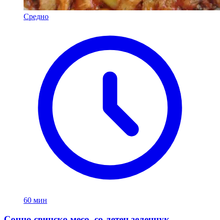
Средно
60 мин
Сочно свинско месо, со летен зеленчук