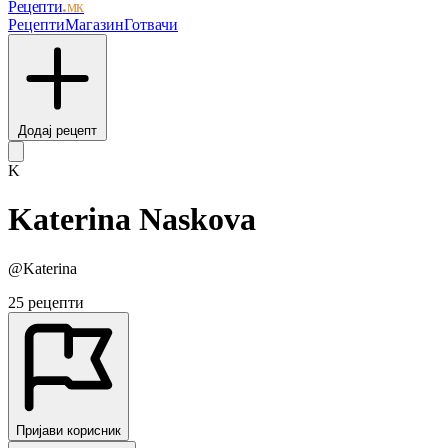
Рецепти
.мк
Рецепти
Магазин
Готвачи
Додај рецепт
K
Katerina Naskova
@Katerina
25 рецепти
Пријави корисник