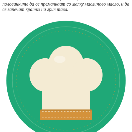
половинките да се премачкаат со малку маслиново масло, и да
се запечат кратко на грил тава.