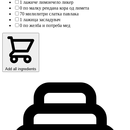
1 лажиче лимончело ликер
0 по малку рендана кора од лимета
70 милилитри слатка павлака
1 лажица засладувач
0 по желба и потреба мед
Add all ingredients