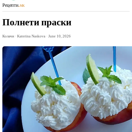
Рецепти
.мк
Полнети праски
Колачи · Katerina Naskova · June 10, 2026