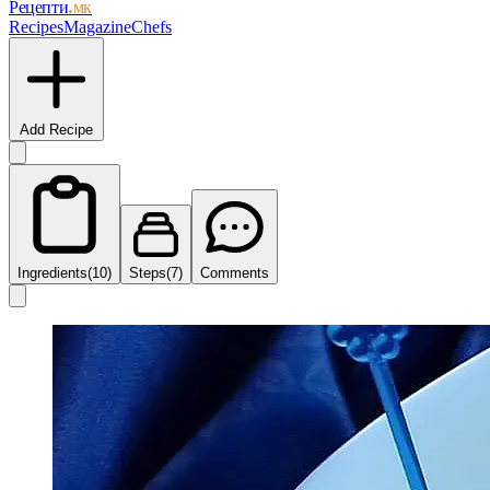
Рецепти
.мк
Recipes
Magazine
Chefs
Add Recipe
Ingredients
(10)
Steps
(7)
Comments