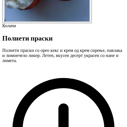
Колачи
Полнети праски
Полнети праски со орео кекс и крем од крем сирење, павлака
и лимончело ликер. Летен, вкусен десерт украсен со нане и
лимета.