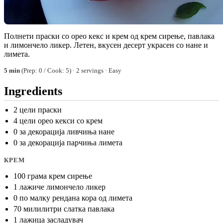
Полнети праски со орео кекс и крем од крем сирење, павлака
и лимончело ликер. Летен, вкусен десерт украсен со нане и
лимета.
5 min
(Prep: 0 / Cook: 5) · 2 servings · Easy
Ingredients
2 цели праски
4 цели орео кекси со крем
0 за декорација ливчиња нане
0 за декорација парчиња лимета
КРЕМ
100 грама крем сирење
1 лажиче лимончело ликер
0 по малку рендана кора од лимета
70 милилитри слатка павлака
1 лажица засладувач