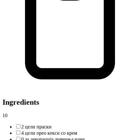
Ingredients
10
2 цели праски
4 цели орео кекси со крем
0 за декорација ливчиња нане