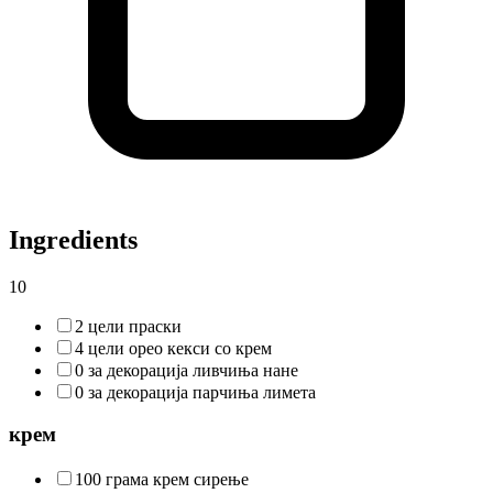
Ingredients
10
2 цели праски
4 цели орео кекси со крем
0 за декорација ливчиња нане
0 за декорација парчиња лимета
крем
100 грама крем сирење