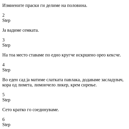
Измиените праски ги делиме на половина.
2
Step
Ја вадиме семката.
3
Step
На тоа место ставаме по едно кругче искршено орео кексче.
4
Step
Во еден сад ја матиме слатката павлака, додаваме засладувач,
кора од лимета, лимончело ликер, крем сирење.
5
Step
Сето кратко го соединуваме.
6
Step