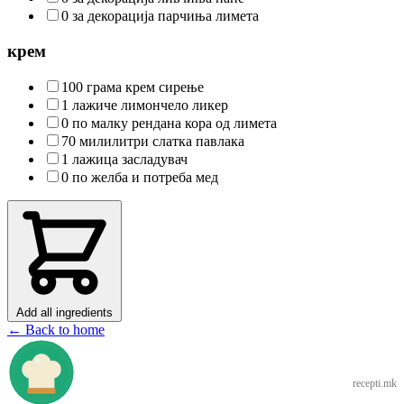
0 за декорација парчиња лимета
крем
100 грама крем сирење
1 лажиче лимончело ликер
0 по малку рендана кора од лимета
70 милилитри слатка павлака
1 лажица засладувач
0 по желба и потреба мед
Add all ingredients
← Back to home
recepti.mk