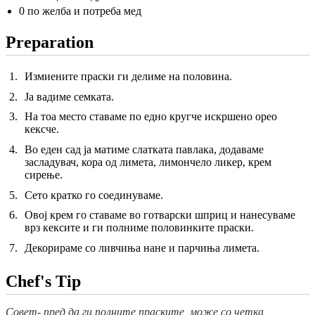
0 по желба и потреба мед
Preparation
Измиените праски ги делиме на половина.
Ја вадиме семката.
На тоа место ставаме по едно кругче искршено орео
кексче.
Во еден сад ја матиме слатката павлака, додаваме
засладувач, кора од лимета, лимончело ликер, крем
сирење.
Сето кратко го соединуваме.
Овој крем го ставаме во готварски шприц и нанесуваме
врз кексите и ги полниме половинките праски.
Декорираме со ливчиња нане и парчиња лимета.
Chef's Tip
Совет- пред да ги полните праските, може со четка