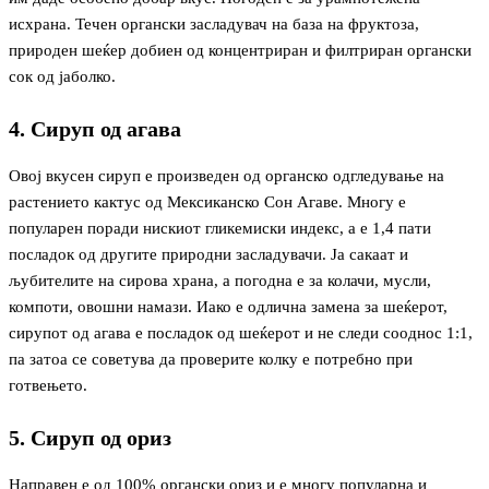
исхрана. Течен органски засладувач на база на фруктоза,
природен шеќер добиен од концентриран и филтриран органски
сок од јаболко.
4. Сируп од агава
Овој вкусен сируп е произведен од органско одгледување на
растението кактус од Мексиканско Сон Агаве. Многу е
популарен поради нискиот гликемиски индекс, а е 1,4 пати
посладок од другите природни засладувачи. Ја сакаат и
љубителите на сирова храна, а погодна е за колачи, мусли,
компоти, овошни намази. Иако е одлична замена за шеќерот,
сирупот од агава е посладок од шеќерот и не следи сооднос 1:1,
па затоа се советува да проверите колку е потребно при
готвењето.
5. Сируп од ориз
Направен е од 100% органски ориз и е многу популарна и