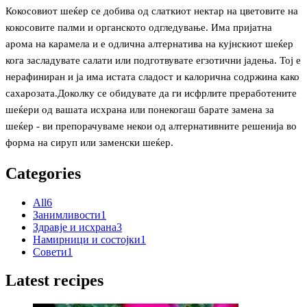
Кокосовиот шеќер се добива од слаткиот нектар на цветовите на
кокосовите палми и органското одгледување. Има пријатна
арома на карамела и е одлична алтернатива на кујнскиот шеќер
кога засладувате салати или подготвувате егзотични јадења. Тој е
нерафиниран и ја има истата сладост и калорична содржина како
сахарозата.Доколку се обидувате да ги исфрлите преработените
шеќери од вашата исхрана или понекогаш барате замена за
шеќер - ви препорачуваме некои од алтернативните решенија во
форма на сируп или заменски шеќер.
Categories
All
6
Занимливости
1
Здравје и исхрана
3
Намирници и состојки
1
Совети
1
Latest recipes