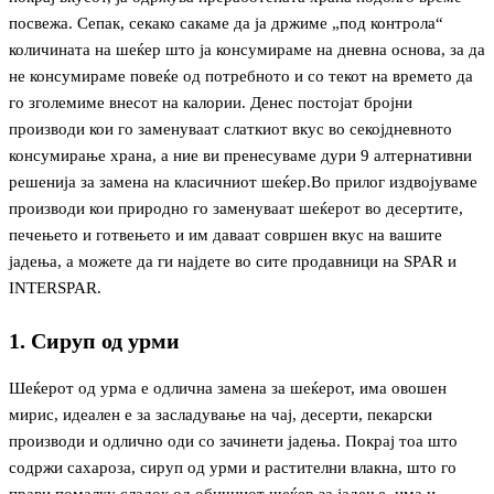
посвежа. Сепак, секако сакаме да ја држиме „под контрола“
количината на шеќер што ја консумираме на дневна основа, за да
не консумираме повеќе од потребното и со текот на времето да
го зголемиме внесот на калории. Денес постојат бројни
производи кои го заменуваат слаткиот вкус во секојдневното
консумирање храна, а ние ви пренесуваме дури 9 алтернативни
решенија за замена на класичниот шеќер.Во прилог издвојуваме
производи кои природно го заменуваат шеќерот во десертите,
печењето и готвењето и им даваат совршен вкус на вашите
јадења, а можете да ги најдете во сите продавници на SPAR и
INTERSPAR.
1. Сируп од урми
Шеќерот од урма е одлична замена за шеќерот, има овошен
мирис, идеален е за засладување на чај, десерти, пекарски
производи и одлично оди со зачинети јадења. Покрај тоа што
содржи сахароза, сируп од урми и растителни влакна, што го
прави помалку сладок од обичниот шеќер за јадење, има и