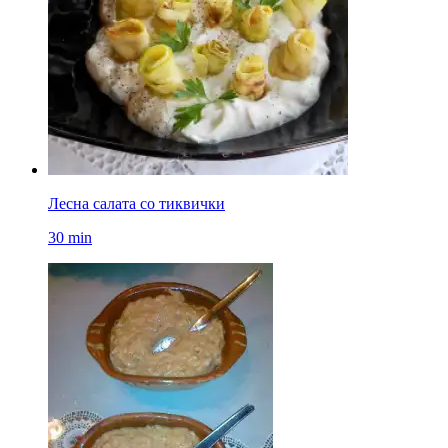
Лесна салата со тиквички
30 min