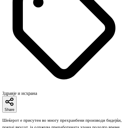
Здравје и исхрана
Share
Шеќерот е присутен во многу прехранбени производи бидејќи,
покрај вкусот, ја одржува преработената храна подолго време