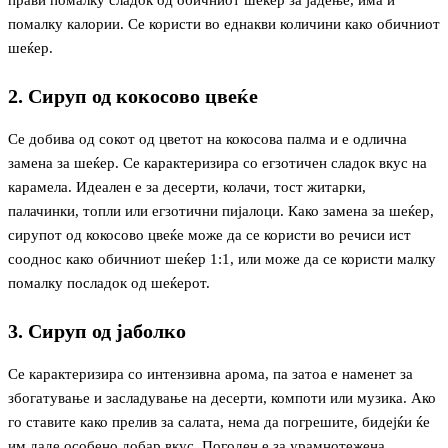
помалку калории. Се користи во еднакви количини како обичниот
шеќер.
2. Сируп од кокосово цвеќе
Се добива од сокот од цветот на кокосова палма и е одлична
замена за шеќер. Се карактеризира со егзотичен сладок вкус на
карамела. Идеален е за десерти, колачи, тост житарки,
палачинки, топли или егзотични пијалоци. Како замена за шеќер,
сирупот од кокосово цвеќе може да се користи во речиси ист
сооднос како обичниот шеќер 1:1, или може да се користи малку
помалку посладок од шеќерот.
3. Сируп од јаболко
Се карактеризира со интензивна арома, па затоа е наменет за
збогатување и засладување на десерти, компоти или музика. Ако
го ставите како прелив за салата, нема да погрешите, бидејќи ќе
им даде особено добар вкус. Погоден е за урамнотежена