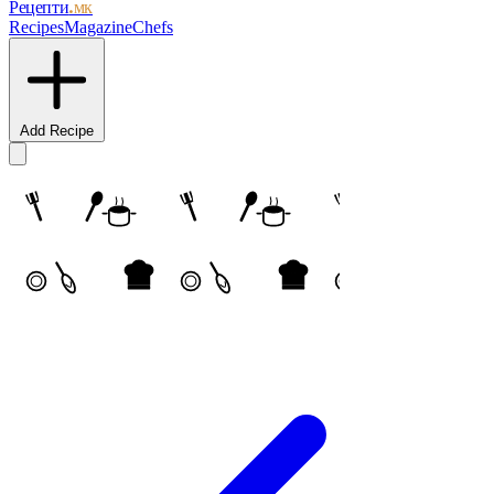
Рецепти
.мк
Recipes
Magazine
Chefs
Add Recipe