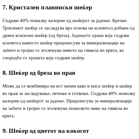
7. Кристален планински шеќер
Содржи 40% помалку калории од шеќерот за јадење. Брезин
Трпезниот шеќер се засладува врз основа на ксилитол добиен од
дрвен ксилозен шеќер (од бреза). Јадењето храна која содржи
ксилитол наместо шеќер придонесува за минерализација на
забите и тројно го зголемува нивото на гликоза во крвта, во
споредба со храната која содржи шеќер.
8. Шеќер од бреза во прав
Може да се комбинира на ист начин како и маса шеќер и шеќер
во прав за засладување, печење и готвење. Содржи 40% помалку
калории од шеќерот за јадење. Придонесува за минерализација
на забите и тројно го зголемува пониското ниво на гликоза во
крвта.
9. Шеќер од цветот на кокосот