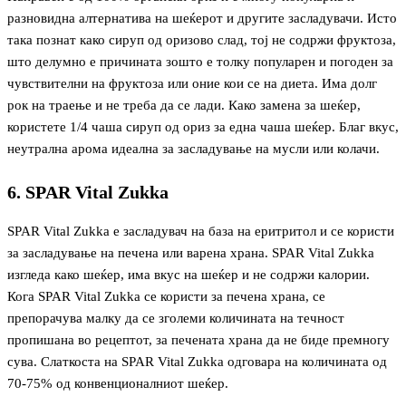
разновидна алтернатива на шеќерот и другите засладувачи. Исто
така познат како сируп од оризово слад, тој не содржи фруктоза,
што делумно е причината зошто е толку популарен и погоден за
чувствителни на фруктоза или оние кои се на диета. Има долг
рок на траење и не треба да се лади. Како замена за шеќер,
користете 1/4 чаша сируп од ориз за една чаша шеќер. Благ вкус,
неутрална арома идеална за засладување на мусли или колачи.
6. SPAR Vital Zukka
SPAR Vital Zukka е засладувач на база на еритритол и се користи
за засладување на печена или варена храна. SPAR Vital Zukka
изгледа како шеќер, има вкус на шеќер и не содржи калории.
Кога SPAR Vital Zukka се користи за печена храна, се
препорачува малку да се зголеми количината на течност
пропишана во рецептот, за печената храна да не биде премногу
сува. Слаткоста на SPAR Vital Zukka одговара на количината од
70-75% од конвенционалниот шеќер.