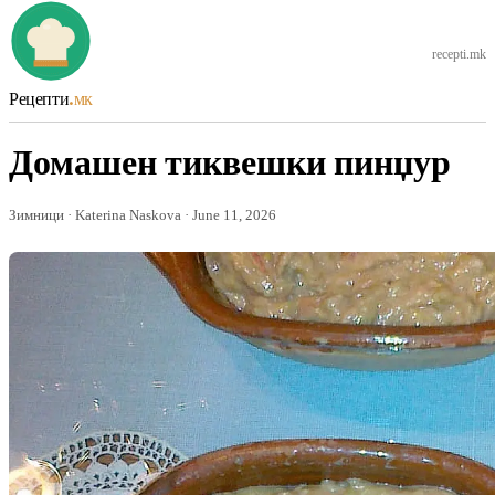
recepti.mk
Рецепти
.мк
Домашен тиквешки пинџур
Зимници · Katerina Naskova · June 11, 2026