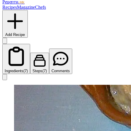
Рецепти
.мк
Recipes
Magazine
Chefs
Add Recipe
Ingredients
(7)
Steps
(7)
Comments