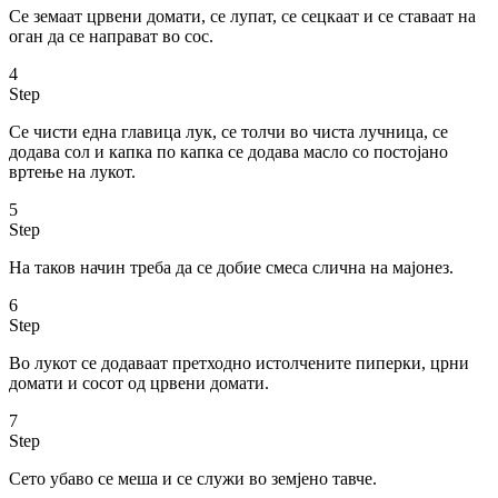
Се земаат црвени домати, се лупат, се сецкаат и се ставаат на
оган да се направат во сос.
4
Step
Се чисти една главица лук, се толчи во чиста лучница, се
додава сол и капка по капка се додава масло со постојано
вртење на лукот.
5
Step
На таков начин треба да се добие смеса слична на мајонез.
6
Step
Во лукот се додаваат претходно истолчените пиперки, црни
домати и сосот од црвени домати.
7
Step
Сето убаво се меша и се служи во земјено тавче.