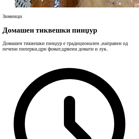
Зимници
Домашен тиквешки пинџур
Домашен тиквешки пинџур е традиционален ,направен од
печени пиперки,црн фомат,црвени домати и лук.