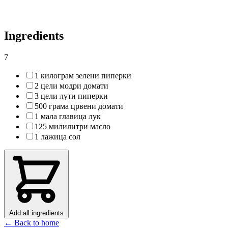
Ingredients
7
1 килограм зелени пиперки
2 цели модри домати
3 цели лути пиперки
500 грама црвени домати
1 мала главица лук
125 милилитри масло
1 лажица сол
Add all ingredients
← Back to home