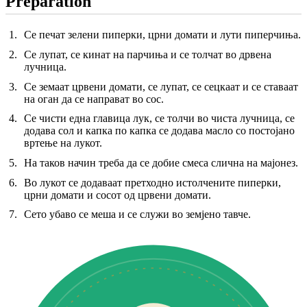
Preparation
Се печат зелени пиперки, црни домати и лути пиперчиња.
Се лупат, се кинат на парчиња и се толчат во дрвена
лучница.
Се земаат црвени домати, се лупат, се сецкаат и се ставаат
на оган да се направат во сос.
Се чисти една главица лук, се толчи во чиста лучница, се
додава сол и капка по капка се додава масло со постојано
вртење на лукот.
На таков начин треба да се добие смеса слична на мајонез.
Во лукот се додаваат претходно истолчените пиперки,
црни домати и сосот од црвени домати.
Сето убаво се меша и се служи во земјено тавче.