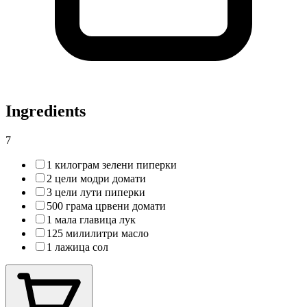
Ingredients
7
1 килограм зелени пиперки
2 цели модри домати
3 цели лути пиперки
500 грама црвени домати
1 мала главица лук
125 милилитри масло
1 лажица сол