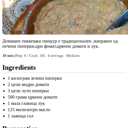
Домашен тиквешки пинџур е традиционален ,направен од
печени пиперки,црн фомат,црвени домати и лук.
30 min
(Prep: 0 / Cook: 30) · 4 servings · Medium
Ingredients
1 килограм зелени пиперки
2 цели модри домати
3 цели лути пиперки
500 грама црвени домати
1 мала главица лук
125 милилитри масло
1 лажица сол