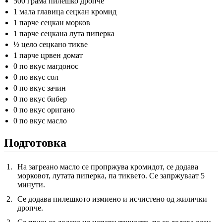
500 грама пилешко дропче
1 мала главица сецкан кромид
1 парче сецкан морков
1 парче сецкана лута пиперка
½ цело сецкано тикве
1 парче црвен домат
0 по вкус магдонос
0 по вкус сол
0 по вкус зачин
0 по вкус бибер
0 по вкус оригано
0 по вкус масло
Подготовка
На загреано масло се пропржува кромидот, се додава
морковот, лутата пиперка, па тиквето. Се запржуваат 5
минути.
Се додава пилешкото измиено и исчистено од жилички
дропче.