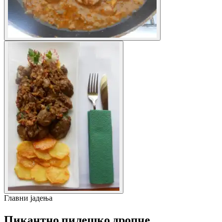
Главни јадења
Пикантно пилешко дропче