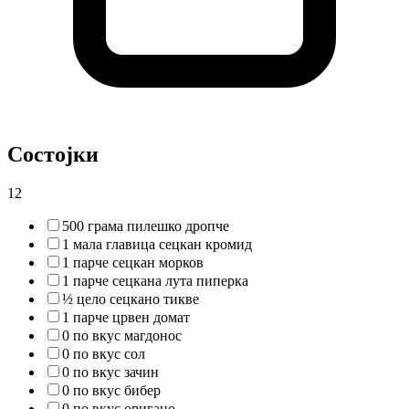
Состојки
12
500 грама пилешко дропче
1 мала главица сецкан кромид
1 парче сецкан морков
1 парче сецкана лута пиперка
½ цело сецкано тикве
1 парче црвен домат
0 по вкус магдонос
0 по вкус сол
0 по вкус зачин
0 по вкус бибер
0 по вкус оригано