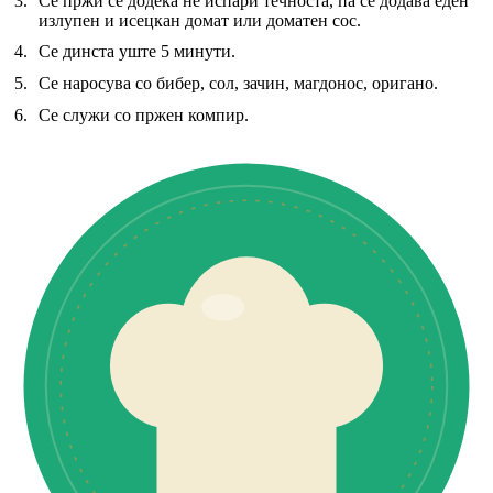
Се пржи се додека не испари течноста, па се додава еден
излупен и исецкан домат или доматен сос.
Се динста уште 5 минути.
Се наросува со бибер, сол, зачин, магдонос, оригано.
Се служи со пржен компир.