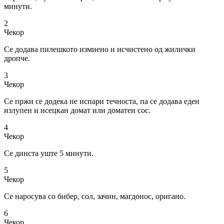
минути.
2
Чекор
Се додава пилешкото измиено и исчистено од жилички
дропче.
3
Чекор
Се пржи се додека не испари течноста, па се додава еден
излупен и исецкан домат или доматен сос.
4
Чекор
Се динста уште 5 минути.
5
Чекор
Се наросува со бибер, сол, зачин, магдонос, оригано.
6
Чекор