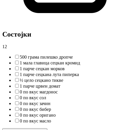
Состојки
12
500 грама пилешко дропче
1 мала главица сецкан кромид
1 парче сецкан морков
1 парче сецкана лута пиперка
½ цело сецкано тикве
1 парче црвен домат
0 по вкус магдонос
0 по вкус сол
0 по вкус зачин
0 по вкус бибер
0 по вкус оригано
0 по вкус масло