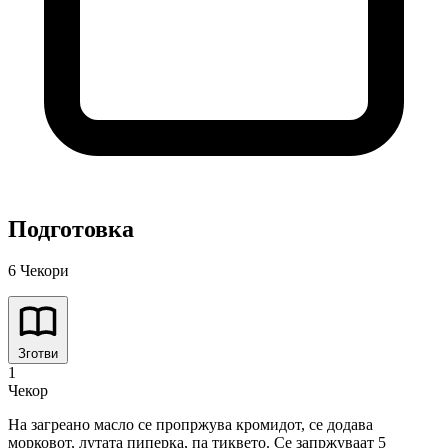
Подготовка
6 Чекори
Зготви
1
Чекор
На загреано масло се пропржува кромидот, се додава
морковот, лутата пиперка, па тиквето. Се запржуваат 5