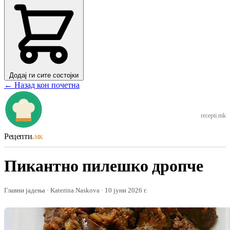
Додај ги сите состојки
← Назад кон почетна
recepti.mk
Рецепти
.мк
Пикантно пилешко дропче
Главни јадења · Katerina Naskova · 10 јуни 2026 г.