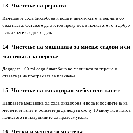
13. Чистење на рерната
Измешајте сода бикарбона и вода и премачкајте ја рерната со
оваа паста. Оставете да отстои преку ноќ и исчистете го и добро
исплакнете следниот ден.
14. Чистење на машината за миење садови или
машината за перење
Додадете 100 ml сода бикарбона во машината за перење и
ставете ја на програмата за плакнење.
15. Чистење на тапациран мебел или тапет
Направете мешавина од сода бикарбона и вода и посипете ја на
мебел или тапет и оставете ја да делува околу 10 минути, а потоа
исчистете ги површините со правосмукалка.
16. Четки и чешли за чистење