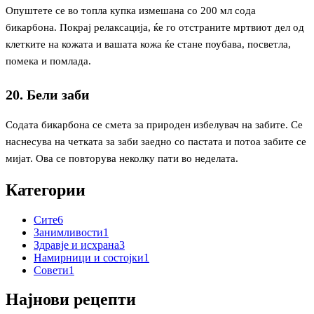
Опуштете се во топла купка измешана со 200 мл сода
бикарбона. Покрај релаксација, ќе го отстраните мртвиот дел од
клетките на кожата и вашата кожа ќе стане поубава, посветла,
помека и помлада.
20. Бели заби
Содата бикарбона се смета за природен избелувач на забите. Се
наснесува на четката за заби заедно со пастата и потоа забите се
мијат. Ова се повторува неколку пати во неделата.
Категории
Сите
6
Занимливости
1
Здравје и исхрана
3
Намирници и состојки
1
Совети
1
Најнови рецепти