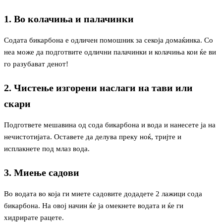
1. Во колачиња и палачинки
Содата бикарбона е одличен помошник за секоја домаќинка. Со
неа може да подготвите одлични палачинки и колачиња кои ќе ви
го разубават денот!
2. Чистење изгорени наслаги на тави или
скари
Подгответе мешавина од сода бикарбона и вода и нанесете ја на
нечистотијата. Оставете да делува преку ноќ, тријте и
исплакнете под млаз вода.
3. Миење садови
Во водата во која ги миете садовите додадете 2 лажици сода
бикарбона. На овој начин ќе ја омекнете водата и ќе ги
хидрирате рацете.