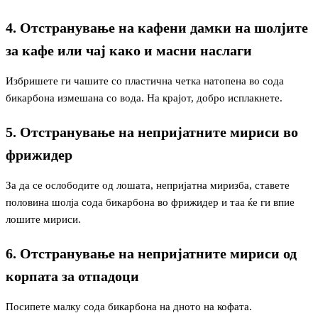
4. Отстранување на кафени дамки на шолјите
за кафе или чај како и масни наслаги
Избришете ги чашите со пластична четка натопена во сода
бикарбона измешана со вода. На крајот, добро исплакнете.
5. Отстранување на непријатните мириси во
фрижидер
За да се ослободите од лошата, непријатна миризба, ставете
половина шолја сода бикарбона во фрижидер и таа ќе ги впие
лошите мириси.
6. Отстранување на непријатните мириси од
корпата за отпадоци
Посипете малку сода бикарбона на дното на кофата.