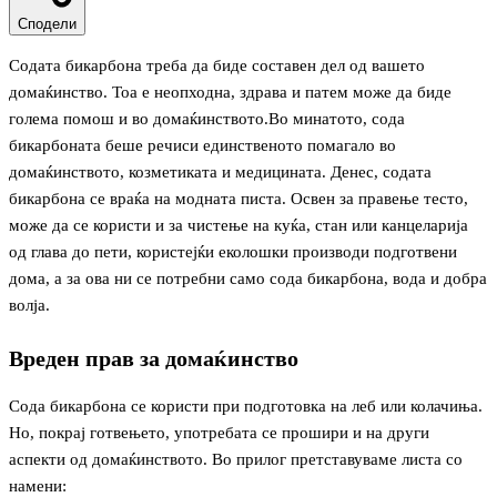
Сподели
Содата бикарбона треба да биде составен дел од вашето
домаќинство. Тоа е неопходна, здрава и патем може да биде
голема помош и во домаќинството.Во минатото, сода
бикарбоната беше речиси единственото помагало во
домаќинството, козметиката и медицината. Денес, содата
бикарбона се враќа на модната писта. Освен за правење тесто,
може да се користи и за чистење на куќа, стан или канцеларија
од глава до пети, користејќи еколошки производи подготвени
дома, а за ова ни се потребни само сода бикарбона, вода и добра
волја.
Вреден прав за домаќинство
Сода бикарбона се користи при подготовка на леб или колачиња.
Но, покрај готвењето, употребата се прошири и на други
аспекти од домаќинството. Во прилог претставуваме листа со
намени: