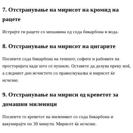
7. Отстранување на мирисот на кромид на
рацете
Истријте ги рацете со мешавина од сода бикарбона и вода.
8. Отстранување на мирисот на цигарите
Посипете сода бикарбона на тепихот, софите и рабовите на
просторијата каде што се пушило. Оставете да делува преку ноќ,
а следниот ден исчистете со правосмукалка и мирисот ќе
исчезне.
9. Отстранување на мириси од креветот за
домашни миленици
Посипете го креветот на миленикот со сода бикарбона и
вакумирајте по 30 минути. Мирисот ќе исчезне.