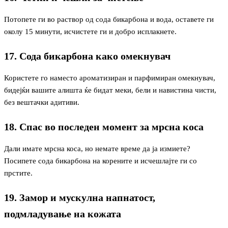
Потопете ги во раствор од сода бикарбона и вода, оставете ги
околу 15 минути, исчистете ги и добро исплакнете.
17. Сода бикарбона како омекнувач
Користете го наместо ароматизиран и парфимиран омекнувач,
бидејќи вашите алишта ќе бидат меки, бели и навистина чисти,
без вештачки адитиви.
18. Спас во последен момент за мрсна коса
Дали имате мрсна коса, но немате време да ја измиете?
Посипете сода бикарбона на корените и исчешлајте ги со
прстите.
19. Замор и мускулна напнатост,
подмладување на кожата