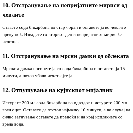
10. Отстранување на непријатните мириси од
чевлите
Ставете сода бикарбона во стар чорап и оставете ја во чевлите
преку ноќ. Извадете го вториот ден и непријатниот мирис ќе
исчезне.
11. Отстранување на мрсни дамки од облеката
Мрсната дамка посипете ја со сода бикарбона и оставете ја 15
минути, а потоа убаво исчеткајте ја.
12. Отпушување на кујнскиот мијалник
Истурете 200 мл сода бикарбона во одводот и истурете 200 мл
врел оцет. Оставете да отстои најмалку 10 минути, а во случај на
силно затнување оставете да преноќи и на крај исплакнете со
врела вода.