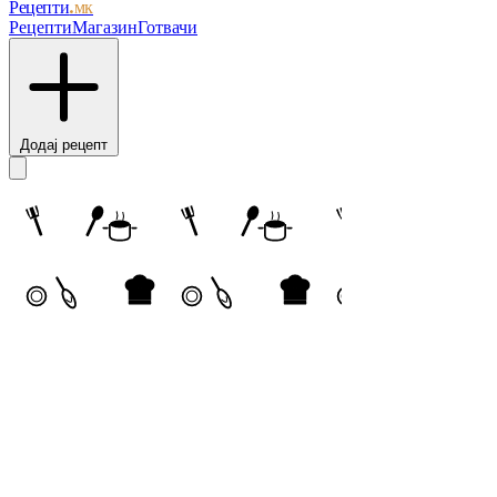
Рецепти
.мк
Рецепти
Магазин
Готвачи
Додај рецепт