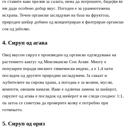
го ставите како прелив за салата, нема да погрешите, бидејќи ќе
им даде особено добар вкус. Погоден е за урамнотежена
исхрана. Течен органски засладувач на база на фруктоза,
природен шеќер добиен од концентриран и филтриран органски
сок од јаболко.
4. Сируп од агава
Овој вкусен сируп е произведен од органско одгледување на
растението кактус од Мексиканско Сон Агаве. Многу е
популарен поради нискиот гликемиски индекс, а е 1,4 пати
посладок од другите природни засладувачи. Ја сакаат и
љубителите на сирова храна, а погодна е за колачи, мусли,
компоти, овошни намази. Иако е одлична замена за шеќерот,
сирупот од агава е посладок од шеќерот и не следи сооднос 1:1,
па затоа се советува да проверите колку е потребно при
готвењето.
5. Сируп од ориз