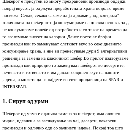
Шеќерот е присутен во многу прехранбени производи бидејќи,
покрај вкусот, ја одржува преработената храна подолго време
посвежа. Сепак, секако сакаме да ја држиме „под контрола“
количината на шеќер што ја консумираме на дневна основа, за да
не консумираме повеќе од потребното и со текот на времето да
го зголемиме внесот на калории. Денес постојат бројни
производи кои го заменуваат слаткиот вкус во секојдневното
консумирање храна, а ние ви пренесуваме дури 9 алтернативни
решенија за замена на класичниот шеќер.Во прилог издвојуваме
производи кои природно го заменуваат шеќерот во десертите,
печењето и готвењето и им даваат совршен вкус на вашите
јадења, а можете да ги најдете во сите продавници на SPAR и
INTERSPAR.
1. Сируп од урми
Шеќерот од урма е одлична замена за шеќерот, има овошен
мирис, идеален е за засладување на чај, десерти, пекарски
производи и одлично оди со зачинети јадења. Покрај тоа што