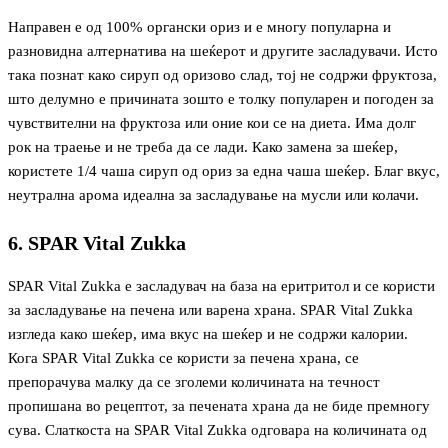
Направен е од 100% органски ориз и е многу популарна и
разновидна алтернатива на шеќерот и другите засладувачи. Исто
така познат како сируп од оризово слад, тој не содржи фруктоза,
што делумно е причината зошто е толку популарен и погоден за
чувствителни на фруктоза или оние кои се на диета. Има долг
рок на траење и не треба да се лади. Како замена за шеќер,
користете 1/4 чаша сируп од ориз за една чаша шеќер. Благ вкус,
неутрална арома идеална за засладување на мусли или колачи.
6. SPAR Vital Zukka
SPAR Vital Zukka е засладувач на база на еритритол и се користи
за засладување на печена или варена храна. SPAR Vital Zukka
изгледа како шеќер, има вкус на шеќер и не содржи калории.
Кога SPAR Vital Zukka се користи за печена храна, се
препорачува малку да се зголеми количината на течност
пропишана во рецептот, за печената храна да не биде премногу
сува. Слаткоста на SPAR Vital Zukka одговара на количината од