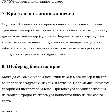
70-75% од конвенционалниот шеќер.
7. Кристален планински шеќер
Содржи 40% помалку калории од шеќерот за јадење. Брезин
Трпезниот шеќер се засладува врз основа на ксилитол добиен од
дрвен ксилозен шеќер (од бреза). Јадењето храна која содржи
ксилитол наместо шеќер придонесува за минерализација на
забите и тројно го зголемува нивото на гликоза во крвта, во
споредба со храната која содржи шеќер.
8. Шеќер од бреза во прав
Може да се комбинира на ист начин како и маса шеќер и шеќер
во прав за засладување, печење и готвење. Содржи 40% помалку
калории од шеќерот за јадење. Придонесува за минерализација
на забите и тројно го зголемува пониското ниво на гликоза во
крвта.