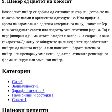
9. Шеќер од цветот на кокосот
Кокосовиот шеќер се добива од слаткиот нектар на цветовите на
кокосовите палми и органското одгледување. Има пријатна
арома на карамела и е одлична алтернатива на кујнскиот шеќер
кога засладувате салати или подготвувате егзотични јадења. Тој е
нерафиниран и ја има истата сладост и калорична содржина како
сахарозата.Доколку се обидувате да ги исфрлите преработените
шеќери од вашата исхрана или понекогаш барате замена за
шеќер - ви препорачуваме некои од алтернативните решенија во
форма на сируп или заменски шеќер.
Категории
Сите
6
Занимливости
1
Здравје и исхрана
3
Намирници и состојки
1
Совети
1
Најнови рецепти