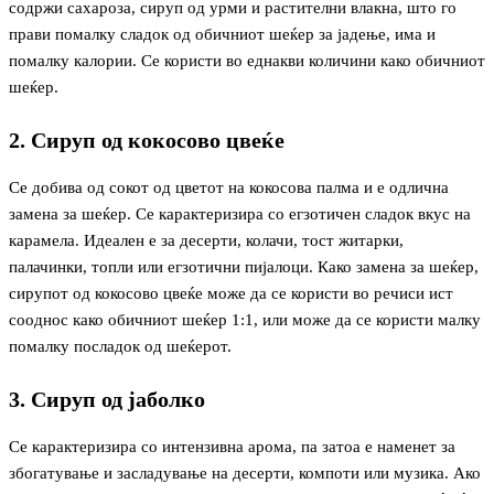
содржи сахароза, сируп од урми и растителни влакна, што го
прави помалку сладок од обичниот шеќер за јадење, има и
помалку калории. Се користи во еднакви количини како обичниот
шеќер.
2. Сируп од кокосово цвеќе
Се добива од сокот од цветот на кокосова палма и е одлична
замена за шеќер. Се карактеризира со егзотичен сладок вкус на
карамела. Идеален е за десерти, колачи, тост житарки,
палачинки, топли или егзотични пијалоци. Како замена за шеќер,
сирупот од кокосово цвеќе може да се користи во речиси ист
сооднос како обичниот шеќер 1:1, или може да се користи малку
помалку посладок од шеќерот.
3. Сируп од јаболко
Се карактеризира со интензивна арома, па затоа е наменет за
збогатување и засладување на десерти, компоти или музика. Ако