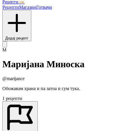
Рецепти
.мк
Рецепти
Магазин
Готвачи
Додај рецепт
М
Маријана Миноска
@marijance
Обожавам храна и па затоа и сум тука.
1 рецепти