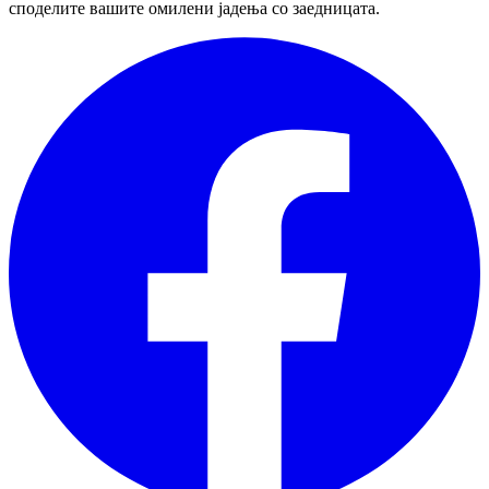
споделите вашите омилени јадења со заедницата.