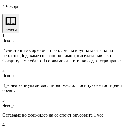
4 Чекори
Зготви
1
Чекор
Исчистените моркови ги рендаме на крупната страна на
рендето. Додаваме сол, сок од лимон, киселата павлака.
Соединуваме убаво. Ја ставаме салатата во сад за сервирање.
2
Чекор
Врз неа капнуваме маслиново масло. Посипуваме тостирани
ореви.
3
Чекор
Оставаме во фрижидер да се спојат вкусовите 1 час.
4