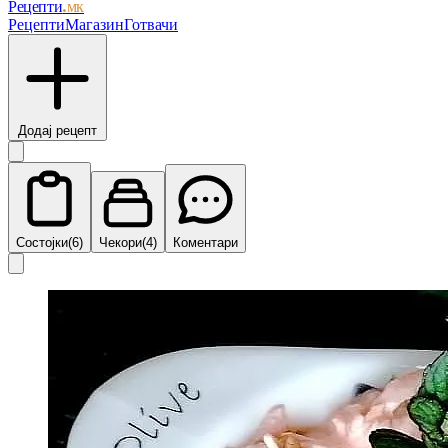
Рецепти
.мк
Рецепти
Магазин
Готвачи
Додај рецепт
Состојки
(6)
Чекори
(4)
Коментари