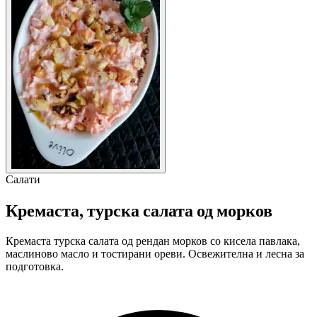
Салати
Кремаста, турска салата од морков
Кремаста турска салата од рендан морков со кисела павлака,
маслиново масло и тостирани ореви. Освежителна и лесна за
подготовка.