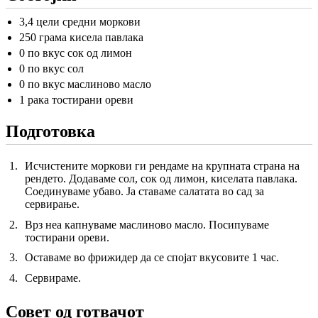
3,4 цели средни моркови
250 грама кисела павлака
0 по вкус сок од лимон
0 по вкус сол
0 по вкус маслиново масло
1 рака тостирани ореви
Подготовка
Исчистените моркови ги рендаме на крупната страна на
рендето. Додаваме сол, сок од лимон, киселата павлака.
Соединуваме убаво. Ја ставаме салатата во сад за
сервирање.
Врз неа капнуваме маслиново масло. Посипуваме
тостирани ореви.
Оставаме во фрижидер да се спојат вкусовите 1 час.
Сервираме.
Совет од готвачот