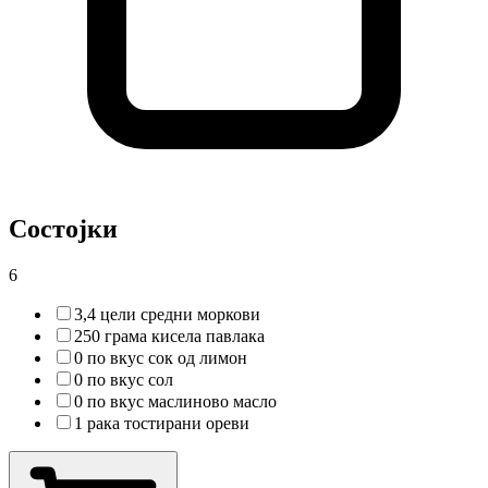
Состојки
6
3,4 цели средни моркови
250 грама кисела павлака
0 по вкус сок од лимон
0 по вкус сол
0 по вкус маслиново масло
1 рака тостирани ореви