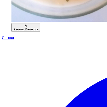
А
Ангела Матевска
Сосови