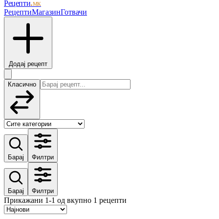
Рецепти
.мк
Рецепти
Магазин
Готвачи
Додај рецепт
Класично
Барај
Филтри
Барај
Филтри
Прикажани 1-1 од вкупно 1 рецепти