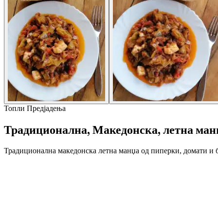
Топли Предјадења
Традиционална, Македонска, летна ман
Традиционална македонска летна манџа од пиперки, домати и би