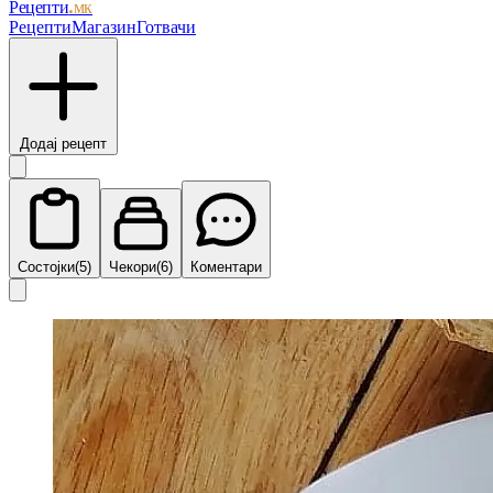
Рецепти
.мк
Рецепти
Магазин
Готвачи
Додај рецепт
Состојки
(5)
Чекори
(6)
Коментари