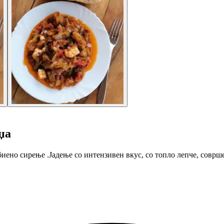
џа
ено сирење .Јадење со интензивен вкус, со топло лепче, соврше