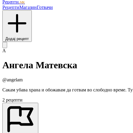
Рецепти
.мк
Рецепти
Магазин
Готвачи
Додај рецепт
А
Ангела Матевска
@angelam
Сакам убава храна и обожавам да готвам во слободно време. Ту
2 рецепти