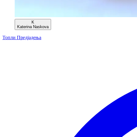
K
Katerina Naskova
Топли Предјадења