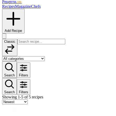
Рецепти
.мк
Recipes
Magazine
Chefs
Add Recipe
Classic
Search
Filters
Search
Filters
Showing 1-5 of 5 recipes